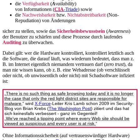
die
Verfügbarkeit
(
A
vailability
)
von Informationen (
CIA
-Triade
) sowie
die
Nachweisbarkeit
bzw.
Nichtabstreitbarkeit
(Non-
Repudiation) von Änderungen
sicher zu stellen, sowie das
Sicherheitsbewusstsein
(
Awareness
)
der Benutzer zu schärfen und diese Prozesse durch laufendes
Auditing
zu überwachen.
Dabei gilt: wer die Hardware kontrolliert, kontrolliert letztlich auch
die Software, die darauf läuft, was wiederum bedeutet, dass man z.
B. im Internet eigentlich niemandem vertrauen darf (
zero trust
), da
man nie wissen kann, ob z. B. eine Webadresse (ob verschlüsselt
oder nicht, ob unwissentlich oder nicht) mit Schadsoftware infiziert
ist:
„
There is no such thing as safe browsing today and it is no longer
the case that only the red light district sites are responsible for
malware
,“ wird
X-Force
-Leiter Kris Lamb schon 2009 im Security-
Blog von Brian Krebs (
The Washington Post
) zitiert und das hat
sich keinesfalls verbessert - ganz im Gegenteil!
„
We've reached a tipping point where every Web site should be
viewed as suspicious and every user is at risk.
“
Ohne Informationssicherheit (auf vertrauenswürdiger Hardware)