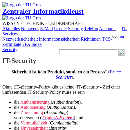
Zentraler Informatikdienst
WISSEN ⋅ TECHNIK ⋅ LEIDENSCHAFT
Aktuelles
Netzwerk
E-Mail
Usenet
Security
Telefon
Accounts
|
IT-
Services
de
|
en
Netzwerksicherheit
Informationssicherheit
Richtlinien
TCS-
Zertifikate
2FA
Index
Security
IT-Security
„
Sicherheit ist kein Produkt, sondern ein Prozess
“ (
Bruce
Schneier
).
Ohne (IT-)Security-Policy gibt es keine (IT-)Security - Ziel einer
umfassenden IT-Security-Policy muss es sein
die
Authentisierung
(
A
uthentication
),
die
Autorisierung
(
A
uthorization
),
die
Zurechnung
(
A
ccounting
)
von Personen (
Triple-A-System
) und
die
Vertraulichkeit
(
C
onfidentiality
),
die
Unversehrtheit
(
I
ntegrity
),