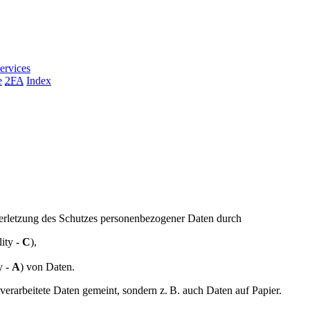
ervices
e
2FA
Index
rletzung des Schutzes personenbezogener Daten durch
lity -
C
),
y -
A
) von Daten.
verarbeitete Daten gemeint, sondern z. B. auch Daten auf Papier.