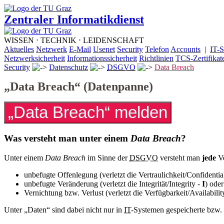
Zentraler Informatikdienst
WISSEN ⋅ TECHNIK ⋅ LEIDENSCHAFT
Aktuelles
Netzwerk
E-Mail
Usenet
Security
Telefon
Accounts
|
IT-S
Netzwerksicherheit
Informationssicherheit
Richtlinien
TCS-Zertifikat
Security
Datenschutz
DSGVO
Data Breach
„Data Breach“ (Datenpanne)
Was versteht man unter einem
Data Breach
?
Unter einem
Data Breach
im Sinne der
DSGVO
versteht man
jede
Ve
unbefugte Offenlegung (verletzt die Vertraulichkeit/Confidentia
unbefugte Veränderung (verletzt die Integrität/Integrity -
I
) oder
Vernichtung bzw. Verlust (verletzt die Verfügbarkeit/Availabilit
Unter „Daten“ sind dabei nicht nur in
IT
-Systemen gespeicherte bzw. 