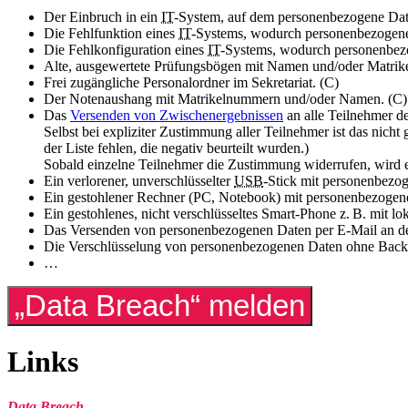
Der Einbruch in ein
IT
-System, auf dem personenbezogene Date
Die Fehlfunktion eines
IT
-Systems, wodurch personenbezogene 
Die Fehlkonfiguration eines
IT
-Systems, wodurch personenbezo
Alte, ausgewertete Prüfungsbögen mit Namen und/oder Matrike
Frei zugängliche Personalordner im Sekretariat. (C)
Der Notenaushang mit Matrikelnummern und/oder Namen. (C)
Das
Versenden von Zwischenergebnissen
an alle Teilnehmer d
Selbst bei expliziter Zustimmung aller Teilnehmer ist das nicht
der Liste fehlen, die negativ beurteilt wurden.)
Sobald einzelne Teilnehmer die Zustimmung widerrufen, wird e
Ein verlorener, unverschlüsselter
USB
-Stick mit personenbezo
Ein gestohlener Rechner (PC, Notebook) mit personenbezogenen
Ein gestohlenes, nicht verschlüsseltes Smart-Phone z. B. mit
Das Versenden von personenbezogenen Daten per E-Mail an de
Die Verschlüsselung von personenbezogenen Daten ohne Bac
…
Links
Data Breach