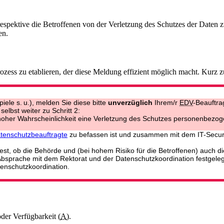
espektive die Betroffenen von der Verletzung des Schutzes der Daten z
en.
ozess zu etablieren, der diese Meldung effizient möglich macht. Kurz 
iele s. u.), melden Sie diese bitte
unverzüglich
Ihrem/r
EDV
-Beauftra
elbst weiter zu Schritt 2:
 hoher Wahrscheinlichkeit eine Verletzung des Schutzes personenbezogen
tenschutzbeauftragte
zu befassen ist und zusammen mit dem IT-Secur
st, ob die Behörde und (bei hohem Risiko für die Betroffenen) auch di
n Absprache mit dem Rektorat und der Datenschutzkoordination festgele
enschutzkoordination.
oder Verfügbarkeit (
A
).