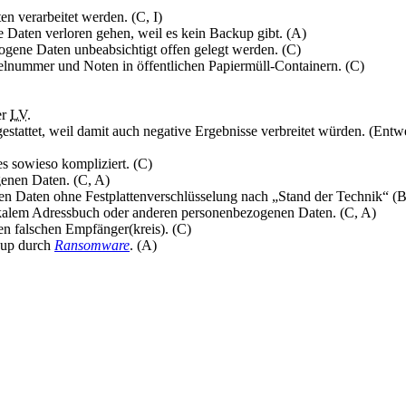
n verarbeitet werden. (C, I)
Daten verloren gehen, weil es kein Backup gibt. (A)
gene Daten unbeabsichtigt offen gelegt werden. (C)
lnummer und Noten in öffentlichen Papiermüll-Containern. (C)
er
LV
.
 gestattet, weil damit auch negative Ergebnisse verbreitet würden. (Ent
s sowieso kompliziert. (C)
genen Daten. (C, A)
 Daten ohne Festplattenverschlüsselung nach „Stand der Technik“ (Bet
 lokalem Adressbuch oder anderen personenbezogenen Daten. (C, A)
n falschen Empfänger(kreis). (C)
kup durch
Ransomware
. (A)