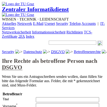
Zentraler Informatikdienst
WISSEN ⋅ TECHNIK ⋅ LEIDENSCHAFT
Aktuelles
Netzwerk
E-Mail
Usenet
Security
Telefon
Accounts
|
IT-
Services
Netzwerksicherheit
Informationssicherheit
Richtlinien
TCS-
Zertifikate
2FA
Index
Security
Datenschutz
DSGVO
Betroffenenrechte
Ihre Rechte als betroffene Person nach
DSGVO
Wenn Sie uns ein Antragsschreiben senden wollen, dann füllen Sie
bitte das folgende Formular aus. Felder, die mit * gekennzeichnet
sind, sind Muss-Felder.
Betroffene/r
Titel
*
Vorname